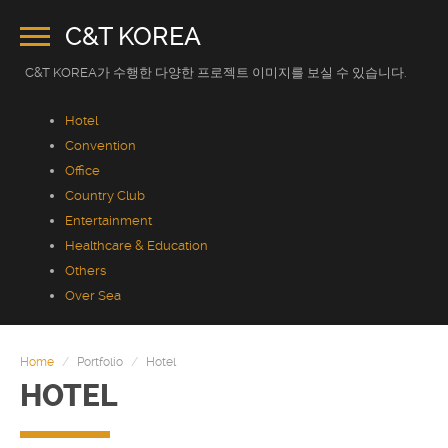
C&T KOREA
C&T KOREA가 수행한 다양한 프로젝트 이미지를 보실 수 있습니다.
Hotel
Convention
Office
Country Club
Entertainment
Healthcare & Education
Others
Over Sea
HOME
COMPANY
Home
Portfolio
Hotel
HOTEL
PRODUCT