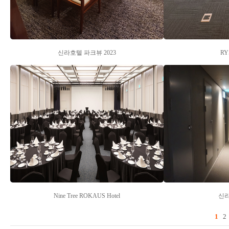
신라호텔 파크뷰 2023
RY
Nine Tree ROKAUS Hotel
신
1
2